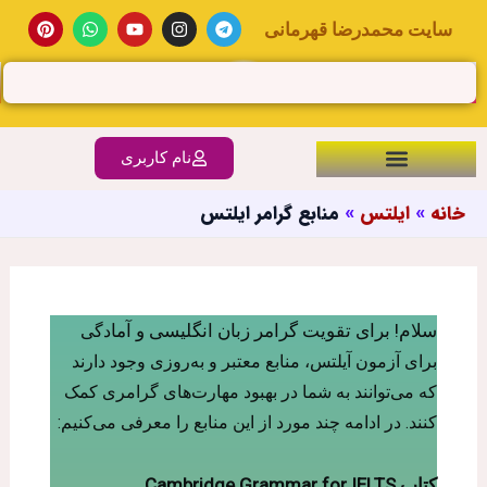
ش
P
W
Y
I
T
سایت محمدرضا قهرمانی
i
h
o
n
e
n
a
u
s
l
t
t
t
t
e
ستجو
وا
e
s
u
a
g
دن
r
a
b
g
r
e
p
e
r
a
s
p
a
m
m
نام کاربری
t
خانه
ایلتس
منابع گرامر ایلتس
سلام! برای تقویت گرامر زبان انگلیسی و آما
دگی
برای آزمون آیلتس، منابع معتبر و به‌روزی وجود دارند
که می‌توانند به شما در بهبود مهارت‌های گرامری کمک
کنند. در ادامه چند مورد از این منابع را معرفی می‌کنیم:
کتاب Cambridge Grammar for IELTS