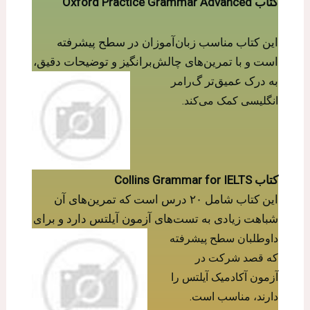
کتاب Oxford Practice Grammar Advanced
این کتاب مناسب زبان‌آموزان در سطح پیشرفته
است و با تمرین‌های چالش‌برانگیز و توضیحات دقیق،
به درک عمیق‌تر گ
رامر
انگلیسی کمک می‌کند.
کتاب Collins Grammar for IELTS
این کتاب شامل ۲۰ درس است که تمرین‌های آن
شباهت زیادی به تست‌های آزمون آیلتس دارد و برا
ی
داوطلبان سطح پیشرفته
که قصد شرکت در
آزمون آکادمیک آیلتس را
دارند، مناسب است.