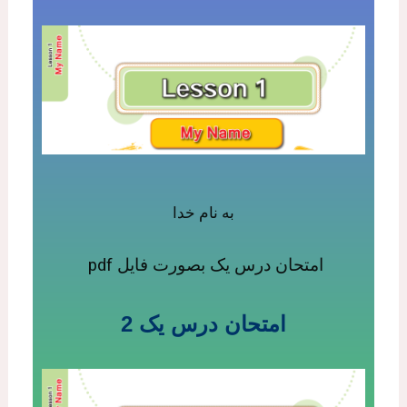
به نام خدا
امتحان درس یک بصورت فایل pdf
امتحان درس یک
2