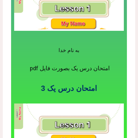
به نام خدا
امتحان درس یک بصورت فایل pdf
امتحان درس یک
3